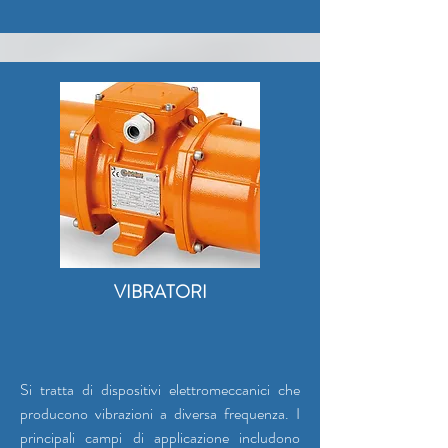
VIBRATORI
Si tratta di dispositivi elettromeccanici che
producono vibrazioni a diversa frequenza. I
principali campi di applicazione includono