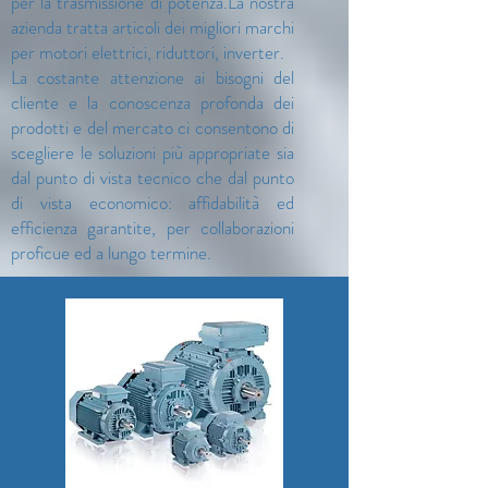
per la trasmissione di potenza.La nostra
azienda tratta articoli dei migliori marchi
per motori elettrici, riduttori, inverter.
La costante attenzione ai bisogni del
cliente e la conoscenza profonda dei
prodotti e del mercato ci consentono di
scegliere le soluzioni più appropriate sia
dal punto di vista tecnico che dal punto
di vista economico: affidabilità ed
efficienza garantite, per collaborazioni
proficue ed a lungo termine.