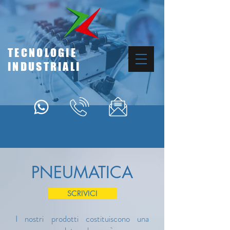
TECNOLOGIE
INDUSTRIALI
PNEUMATICA
SCRIVICI
I nostri prodotti costituiscono una