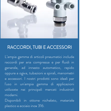
RACCORDI, TUBI E ACCESSORI
L’ampia gamma di articoli pneumatici include
raccordi per aria compressa e per fluidi in
generale, ad innesto automatico, rapido
oppure a ogiva, tubazioni e spirali, manometri
e accessori. I nostri prodotti sono ideali per
l'uso in un'ampia gamma di applicazioni
utilizzate nei principali mercati industriali
moderni.
Disponibili in ottone nichelato, materiale
plastico e acciaio inox 316.