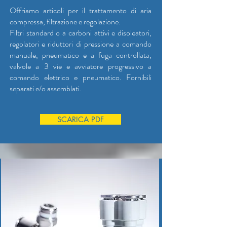
Offriamo articoli per il trattamento di aria
compressa, filtrazione e regolazione.
Filtri standard o a carboni attivi e disoleatori,
regolatori e riduttori di pressione a comando
manuale, pneumatico e a fuga controllata,
valvole a 3 vie e avviatore progressivo a
comando elettrico e pneumatico. Fornibili
separati e/o assemblati.
SCARICA PDF